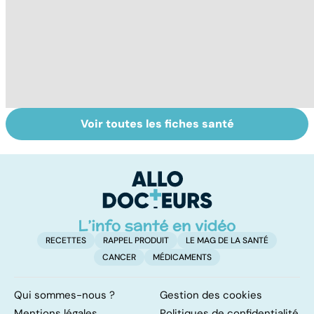
Voir toutes les fiches santé
Comprendre les
Faire du sport à
Ma
myopathies
domicile, c'est
m
facile !
g
RECETTES
RAPPEL PRODUIT
LE MAG DE LA SANTÉ
CANCER
MÉDICAMENTS
Qui sommes-nous ?
Gestion des cookies
Mentions légales
Politiques de confidentialité