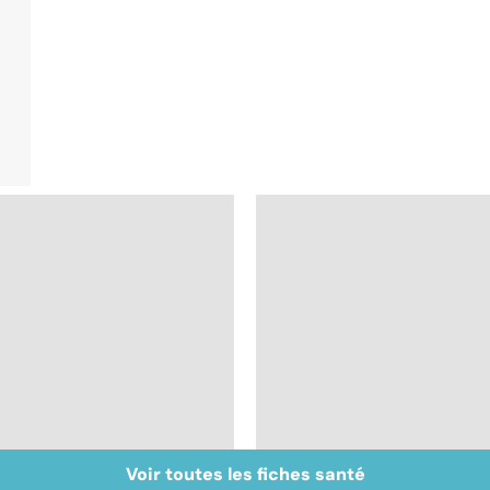
Voir toutes les fiches santé
Muscler ses abdos
Crampes, déchirures,