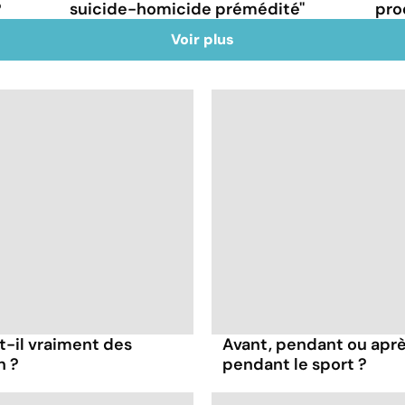
?
suicide-homicide prémédité''
pro
Voir plus
t-il vraiment des
Avant, pendant ou apr
n ?
pendant le sport ?