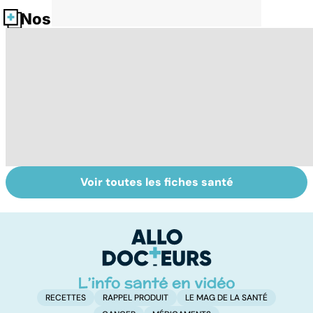
Nos fiches santé
Voir toutes les fiches santé
Comment tenir
BPCO, la
L
ses bonnes
bronchite du
q
résolutions
fumeur
v
a
!
RECETTES
RAPPEL PRODUIT
LE MAG DE LA SANTÉ