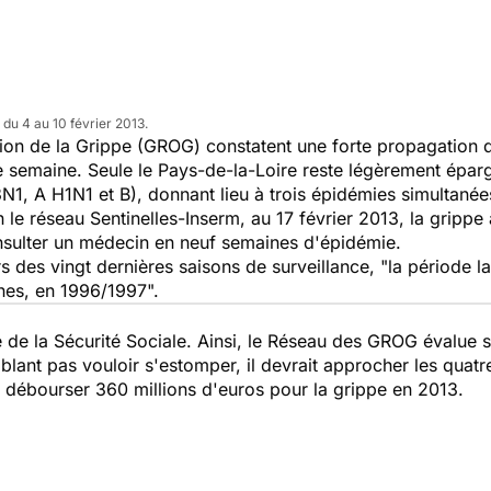
 du 4 au 10 février 2013.
n de la Grippe (GROG) constatent une forte propagation d
 semaine. Seule le Pays-de-la-Loire reste légèrement épar
H3N1, A H1N1 et B), donnant lieu à trois épidémies simultané
 le réseau Sentinelles-Inserm, au 17 février 2013, la gripp
nsulter un
médecin
en neuf semaines d'
épidémie.
 des vingt dernières saisons de surveillance, "la période l
nes, en 1996/1997".
e de la Sécurité Sociale. Ainsi, le Réseau des GROG évalue 
blant pas vouloir s'estomper, il devrait approcher les quatr
 débourser 360 millions d'euros pour la grippe en 2013.