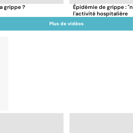
a grippe ?
Épidémie de grippe : "
l'activité hospitalière
Plus de vidéos