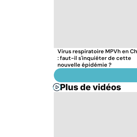
Virus respiratoire MPVh en C
: faut-il s'inquiéter de cette
nouvelle épidémie ?
Plus de vidéos