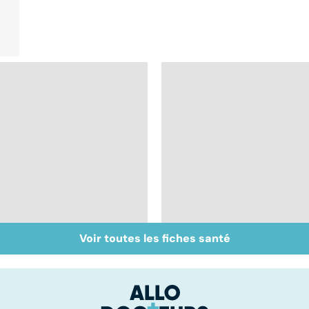
Voir toutes les fiches santé
Intestin irritable : le
Alimentation : le péri
régime FODMAP, une
jeûne ?
solution ?