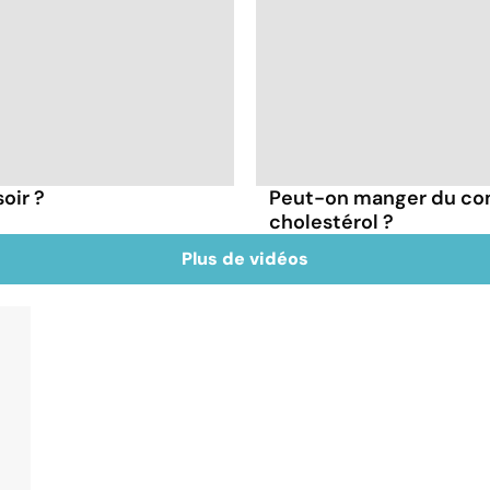
oir ?
Peut-on manger du co
cholestérol ?
Plus de vidéos