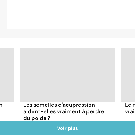
n
Les semelles d'acupression
Le 
aident-elles vraiment à perdre
vra
du poids ?
Voir plus