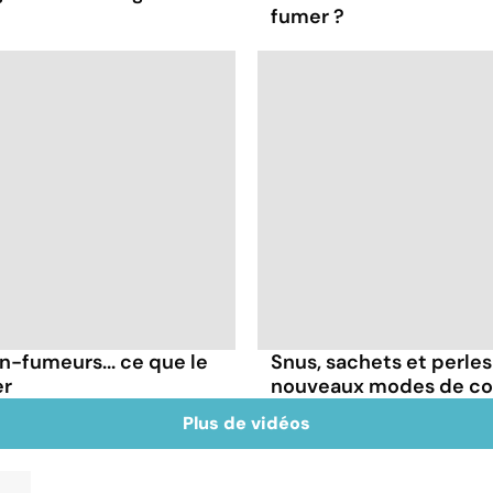
fumer ?
on-fumeurs... ce que le
Snus, sachets et perles 
er
nouveaux modes de c
Plus de vidéos