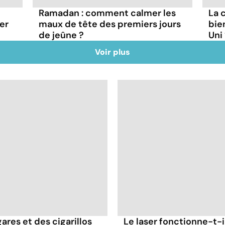
Ramadan : comment calmer les
La 
er
maux de tête des premiers jours
bie
de jeûne ?
Uni
Voir plus
ares et des cigarillos
Le laser fonctionne-t-i