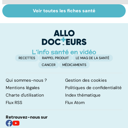
Voir toutes les fiches santé
Le tramadol, un
Le mystère de la
Al
médicament à
fibromyalgie
de
risque
d
i
RECETTES
RAPPEL PRODUIT
LE MAG DE LA SANTÉ
CANCER
MÉDICAMENTS
Qui sommes-nous ?
Gestion des cookies
Mentions légales
Politiques de confidentialité
Charte d'utilisation
Index thématique
Flux RSS
Flux Atom
Retrouvez-nous sur