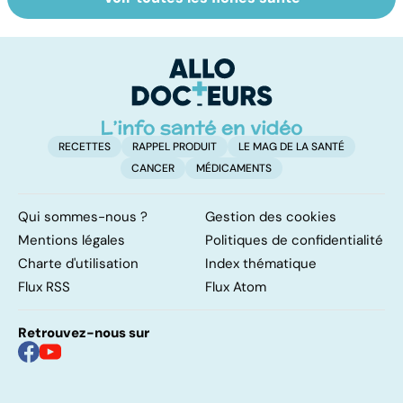
Acupuncture :
Faire du sport à
D
comment est-
domicile, c'est
le
elle pratiquée ?
facile !
c
l
l
RECETTES
RAPPEL PRODUIT
LE MAG DE LA SANTÉ
CANCER
MÉDICAMENTS
Qui sommes-nous ?
Gestion des cookies
Mentions légales
Politiques de confidentialité
Charte d'utilisation
Index thématique
Flux RSS
Flux Atom
Retrouvez-nous sur