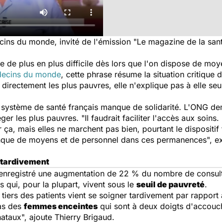
ins du monde, invité de l'émission "Le magazine de la sant
 de plus en plus difficile dès lors que l'on dispose de moye
ecins du monde
, cette phrase résume la situation critique 
directement les plus pauvres, elle n'explique pas à elle seu
 système de santé français manque de solidarité. L'ONG 
er les plus pauvres. "Il faudrait faciliter l'accès aux soi
r ça, mais elles ne marchent pas bien, pourtant le dispositi
anque de moyens et de personnel dans ces permanences", ex
 tardivement
a enregistré une augmentation de 22 % du nombre de consul
 qui, pour la plupart, vivent sous le
seuil de pauvreté
.
 tiers des patients vient se soigner tardivement par rapport
cas des
femmes enceintes
qui sont à deux doigts d'accouch
ataux", ajoute Thierry Brigaud.