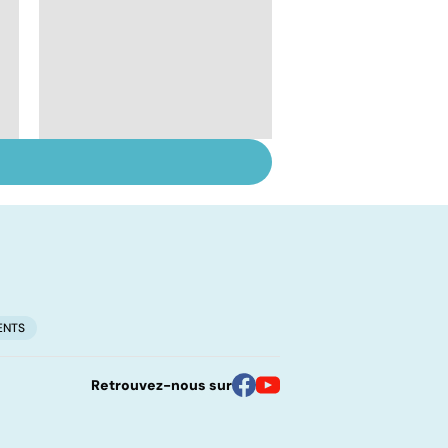
Troubles de
l'ovulation : de la
stimulation à la
maturation
ENTS
Retrouvez-nous sur