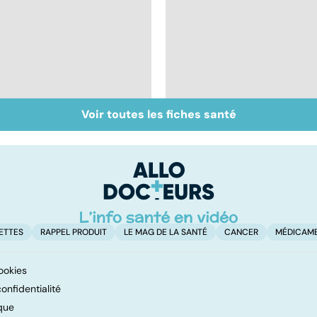
Voir toutes les fiches santé
Don de gamètes : le
Médecine de
pour et le contre
proximité : quel
d'une levée de
avenir ?
l'anonymat
ETTES
RAPPEL PRODUIT
LE MAG DE LA SANTÉ
CANCER
MÉDICAM
ookies
onfidentialité
que