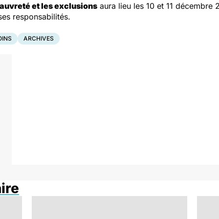
pauvreté et les exclusions
aura lieu les 10 et 11 décembre
es responsabilités.
OINS
ARCHIVES
ire