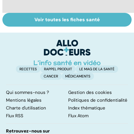
Voir toutes les fiches santé
Faire du sport à
Don de gamètes :
M
domicile, c'est
le pour et le
pr
facile !
contre d'une
av
levée de
l'anonymat
RECETTES
RAPPEL PRODUIT
LE MAG DE LA SANTÉ
CANCER
MÉDICAMENTS
Qui sommes-nous ?
Gestion des cookies
Mentions légales
Politiques de confidentialité
Charte d'utilisation
Index thématique
Flux RSS
Flux Atom
Retrouvez-nous sur