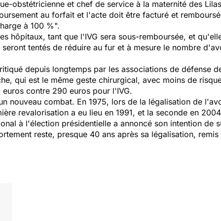
e-obstétricienne et chef de service à la maternité des Lilas
oursement au forfait et l'acte doit être facturé et rembour
 charge à 100 %".
s hôpitaux, tant que l'IVG sera sous-remboursée, et qu'elle 
ce seront tentés de réduire au fur et à mesure le nombre d'a
 critiqué depuis longtemps par les associations de défense d
che, qui est le même geste chirurgical, avec moins de risqu
0 euros contre 290 euros pour l'IVG.
 un nouveau combat. En 1975, lors de la légalisation de l'avo
mière revalorisation a eu lieu en 1991, et la seconde en 200
ional à l'élection présidentielle a annoncé son intention d
l'avortement reste, presque 40 ans après sa légalisation, remi