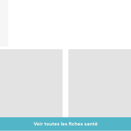
Voir toutes les fiches santé
Gynéco : un suivi
Sexualité, infertilité