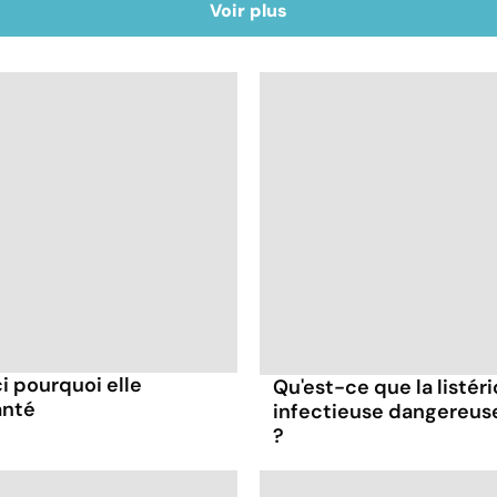
Voir plus
ci pourquoi elle
Qu'est-ce que la listér
anté
infectieuse dangereus
?