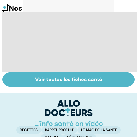
Nos fiches santé
Voir toutes les fiches santé
Donner son corps
La greffe, du
Gr
à la science
prélèvement à la
c
transplantation
le
RECETTES
RAPPEL PRODUIT
LE MAG DE LA SANTÉ