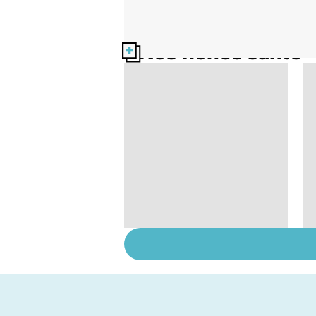
Nos fiches santé
Faire du sport à
domicile, c'est facile !