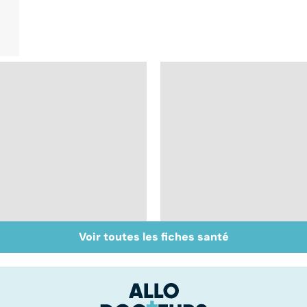
Voir toutes les fiches santé
Don de gamètes : le
Médecine de
pour et le contre
proximité : quel
d'une levée de
avenir ?
l'anonymat