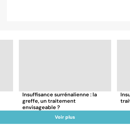
Insuffisance surrénalienne : la
Ins
greffe, un traitement
tra
envisageable ?
Voir plus