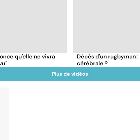
nce qu'elle ne vivra
Décès d'un rugbyman :
vu"
cérébrale ?
Plus de vidéos