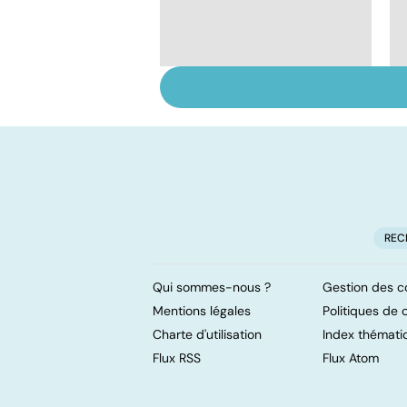
Troubles de la vue : et
si c'était un
glaucome ?
REC
Qui sommes-nous ?
Gestion des c
Mentions légales
Politiques de c
Charte d'utilisation
Index thémati
Flux RSS
Flux Atom