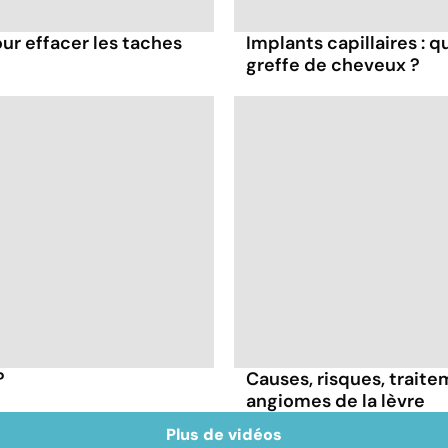
our effacer les taches
Implants capillaires : q
greffe de cheveux ?
?
Causes, risques, traitem
angiomes de la lèvre
Plus de vidéos