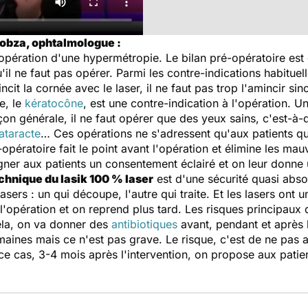
kobza, ophtalmologue :
l'opération d'une hypermétropie. Le bilan pré-opératoire est
u'il ne faut pas opérer. Parmi les contre-indications habituel
ncit la cornée avec le laser, il ne faut pas trop l'amincir s
e, le
kératocône
, est une contre-indication à l'opération. U
açon générale, il ne faut opérer que des yeux sains, c'est-à
ataracte
… Ces opérations ne s'adressent qu'aux patients q
é-opératoire fait le point avant l'opération et élimine les ma
igner aux patients un consentement éclairé et on leur donne 
chnique du lasik 100 % laser
est d'une sécurité quasi absol
lasers : un qui découpe, l'autre qui traite. Et les lasers ont u
l'opération et on reprend plus tard. Les risques principaux q
cela, on va donner des
antibiotiques
avant, pendant et après l
ines mais ce n'est pas grave. Le risque, c'est de ne pas a
 ce cas, 3-4 mois après l'intervention, on propose aux patie