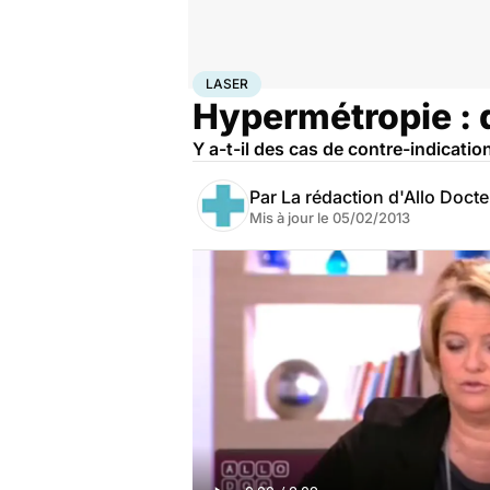
Accueil
Santé
Laser
LASER
Hypermétropie : d
Y a-t-il des cas de contre-indicatio
Par
La rédaction d'Allo Doct
Mis à jour le
05/02/2013