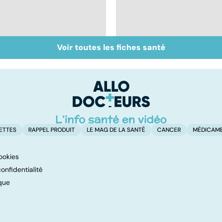
Voir toutes les fiches santé
Couperose, rosacée...
Presbytie : pourquoi
que faire contre les
choisir de se faire
rougeurs indésirables
opérer ?
?
ETTES
RAPPEL PRODUIT
LE MAG DE LA SANTÉ
CANCER
MÉDICAM
ookies
onfidentialité
que