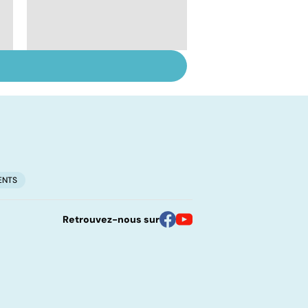
Adénome de la
prostate : fréquent
mais bénin
ENTS
Retrouvez-nous sur