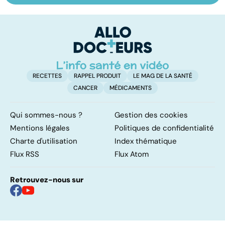
l'épuisement
domicile, c'est
c
professionnel
facile !
RECETTES
RAPPEL PRODUIT
LE MAG DE LA SANTÉ
CANCER
MÉDICAMENTS
Qui sommes-nous ?
Gestion des cookies
Mentions légales
Politiques de confidentialité
Charte d'utilisation
Index thématique
Flux RSS
Flux Atom
Retrouvez-nous sur