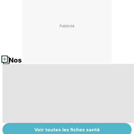
Nos fiches santé
Voir toutes les fiches santé
Burn-out :
Faire du sport à
V