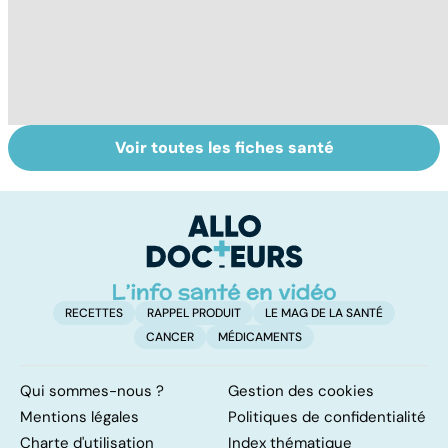
Voir toutes les fiches santé
Mediator® : le
À chacune sa
La
début d'une
contraception !
c
enquête
si
RECETTES
RAPPEL PRODUIT
LE MAG DE LA SANTÉ
CANCER
MÉDICAMENTS
Qui sommes-nous ?
Gestion des cookies
Mentions légales
Politiques de confidentialité
Charte d'utilisation
Index thématique