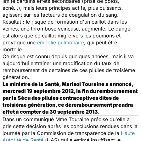
limite certains effets secondaires (prise de poids,
acné…), mais leurs principes actifs, plus puissants,
agissent sur les facteurs de coagulation du sang.
Résultat : le risque de formation d'un caillot dans les
veines, une thrombose veineuse, augmente. Le danger
est alors que ce caillot migre vers les poumons et
provoque une
embolie pulmonaire
, qui peut être
mortelle.
Ce risque est connu depuis quelques années, mais il va
aujourd'hui entraîner une modification du taux de
remboursement de certaines de ces pilules de troisième
génération.
La ministre de la Santé, Marisol Touraine a annoncé,
mercredi 19 septembre 2012, la fin du remboursement
par la Sécu des pilules contraceptives dites de
troisième génération, ce déremboursement prendra
effet à compter du 30 septembre 2013.
Dans un communiqué Mme Touraine précise qu'elle a
pris cette décision après les conclusions rendues dans la
journée par la Commission de transparence de la
Haute
Autorité de Santé
(HAS) qui a estimé insuffisant le