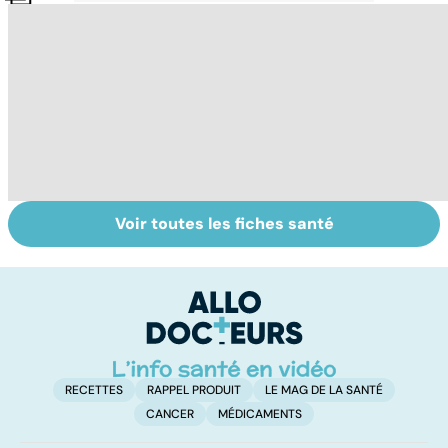
Voir toutes les fiches santé
Tout savoir sur
Inflammation des
Su
les infections
amygdales : que
le
pulmonaires
faire en cas
l'
d'angine ?
RECETTES
RAPPEL PRODUIT
LE MAG DE LA SANTÉ
CANCER
MÉDICAMENTS