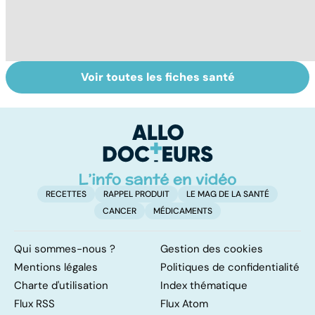
Voir toutes les fiches santé
Faire du sport à
Don de gamètes :
M
domicile, c'est
le pour et le
pr
facile !
contre d'une
av
levée de
l'anonymat
RECETTES
RAPPEL PRODUIT
LE MAG DE LA SANTÉ
CANCER
MÉDICAMENTS
Qui sommes-nous ?
Gestion des cookies
Mentions légales
Politiques de confidentialité
Charte d'utilisation
Index thématique
Flux RSS
Flux Atom