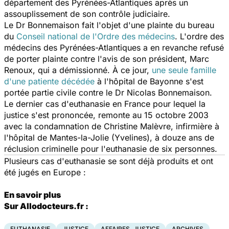
département des Pyrénées-Atlantiques après un
assouplissement de son contrôle judiciaire.
Le Dr Bonnemaison fait l'objet d'une plainte du bureau
du
Conseil national de l'Ordre des médecins
. L'ordre des
médecins des Pyrénées-Atlantiques a en revanche refusé
de porter plainte contre l'avis de son président, Marc
Renoux, qui a démissionné. À ce jour,
une seule famille
d'une patiente décédée
à l'hôpital de Bayonne s'est
portée partie civile contre le Dr Nicolas Bonnemaison.
Le dernier cas d'euthanasie en France pour lequel la
justice s'est prononcée, remonte au 15 octobre 2003
avec la condamnation de Christine Malèvre, infirmière à
l'hôpital de Mantes-la-Jolie (Yvelines), à douze ans de
réclusion criminelle pour l'euthanasie de six personnes.
Plusieurs cas d'euthanasie se sont déjà produits et ont
été jugés en Europe :
En savoir plus
Sur Allodocteurs.fr :
EUTHANASIE
JUSTICE
AFFAIRES, JUSTICE
ARCHIVES