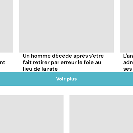
Un homme décède après s’être
L'a
ant
fait retirer par erreur le foie au
adm
lieu de la rate
ses
Voir plus