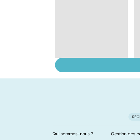
Faire du sport à
domicile, c'est facile !
REC
Qui sommes-nous ?
Gestion des c