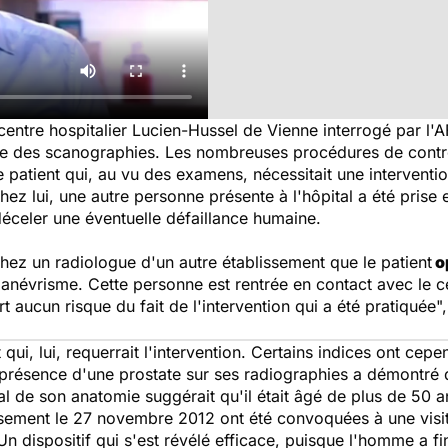
centre hospitalier Lucien-Hussel de Vienne interrogé par l'A
ge des scanographies. Les nombreuses procédures de contrô
 patient qui, au vu des examens, nécessitait une interventi
hez lui, une autre personne présente à l'hôpital a été pris
éceler une éventuelle défaillance humaine.
 chez un radiologue d'un autre établissement que le patient
o
névrisme. Cette personne est rentrée en contact avec le cent
t aucun risque du fait de l'intervention qui a été pratiquée
"
t qui, lui, requerrait l'intervention. Certains indices ont ce
 présence d'une prostate sur ses radiographies a démontré q
ral de son anatomie suggérait qu'il était âgé de plus de 50
lissement le 27 novembre 2012 ont été convoquées à une visi
 Un dispositif qui s'est révélé efficace, puisque l'homme a fi