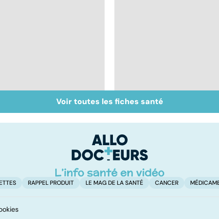
Voir toutes les fiches santé
Don de gamètes : le
Médecine de
pour et le contre
proximité : quel
d'une levée de
avenir ?
l'anonymat
ETTES
RAPPEL PRODUIT
LE MAG DE LA SANTÉ
CANCER
MÉDICAM
ookies