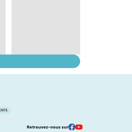
Troubles de
l'ovulation : de la
stimulation à la
maturation
ENTS
Retrouvez-nous sur