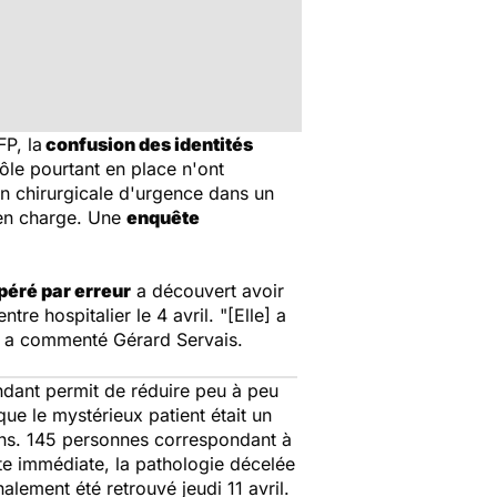
FP, la
confusion des identités
le pourtant en place n'ont
on chirurgicale d'urgence dans un
e en charge. Une
enquête
péré par erreur
a découvert avoir
re hospitalier le 4 avril. "
[Elle] a
, a commenté Gérard Servais.
pendant permit de réduire peu à peu
ue le mystérieux patient était un
 ans. 145 personnes correspondant à
te immédiate, la pathologie décelée
nalement été retrouvé jeudi 11 avril.