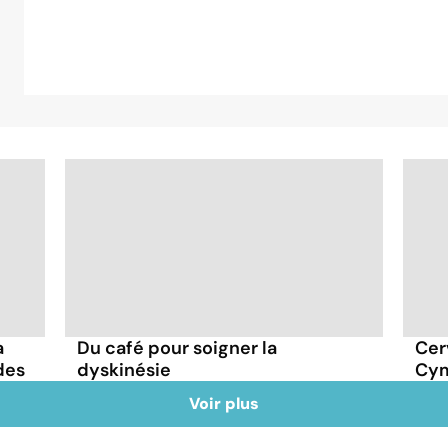
a
Du café pour soigner la
Cer
des
dyskinésie
Cym
Voir plus