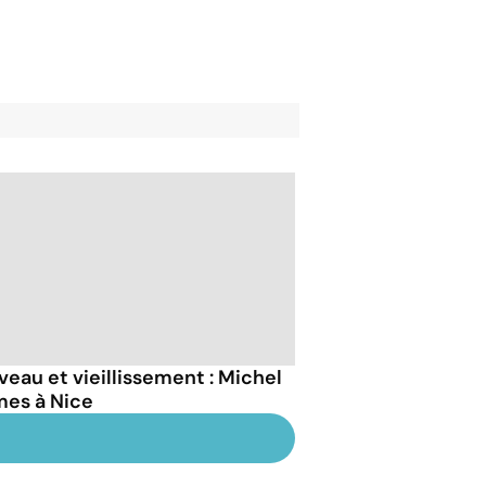
veau et vieillissement : Michel
es à Nice