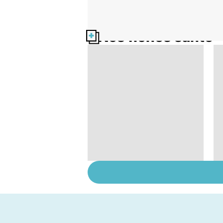
Nos fiches santé
Narcolepsie : des
crises de sommeil
involontaires