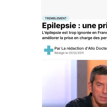
Accueil
Santé
Maladies
Maladies neurologiques
T
TREMBLEMENT
Epilepsie : une p
L’épilepsie est trop ignorée en Fran
améliorer la prise en charge des per
Par
La rédaction d'Allo Doct
Rédigé le
01/12/2011