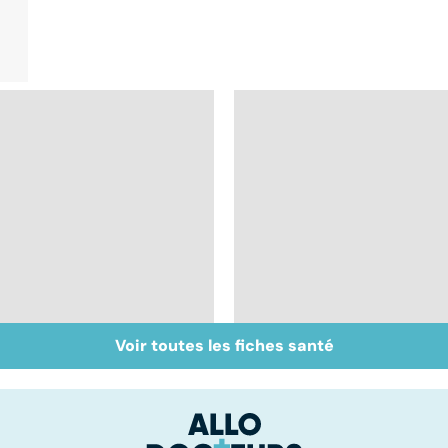
Voir toutes les fiches santé
Maladie de
Tout savoir sur le
Huntington : une
cerveau
affection
neurologique
incurable