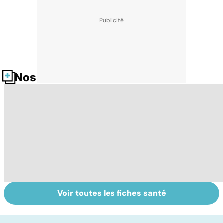
Nos fiches santé
Voir toutes les fiches santé
Faire du sport à
Don de gamètes :
M
domicile, c'est
le pour et le
pr
facile !
contre d'une
av