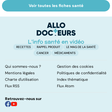
Voir toutes les fiches santé
Faire du sport à
Don de gamètes :
M
domicile, c'est
le pour et le
pr
facile !
contre d'une
av
levée de
l'anonymat
RECETTES
RAPPEL PRODUIT
LE MAG DE LA SANTÉ
CANCER
MÉDICAMENTS
Qui sommes-nous ?
Gestion des cookies
Mentions légales
Politiques de confidentialité
Charte d'utilisation
Index thématique
Flux RSS
Flux Atom
Retrouvez-nous sur