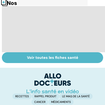
Nos fiches santé
Voir toutes les fiches santé
Donner son corps
La greffe, du
Gr
à la science
prélèvement à la
c
transplantation
le
RECETTES
RAPPEL PRODUIT
LE MAG DE LA SANTÉ
CANCER
MÉDICAMENTS