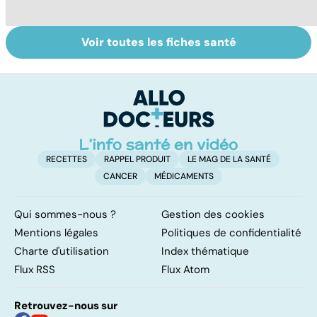
Voir toutes les fiches santé
Faire du sport à
Don de gamètes :
M
domicile, c'est
le pour et le
pr
facile !
contre d'une
av
levée de
l'anonymat
RECETTES
RAPPEL PRODUIT
LE MAG DE LA SANTÉ
CANCER
MÉDICAMENTS
Qui sommes-nous ?
Gestion des cookies
Mentions légales
Politiques de confidentialité
Charte d'utilisation
Index thématique
Flux RSS
Flux Atom
Retrouvez-nous sur