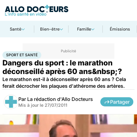
Santé
Bien-être
Famille
Émissions
Accueil
Bien-être
Sport santé
Sport et santé
SPORT ET SANTÉ
Dangers du sport : le marathon
déconseillé après 60 ans&nbsp;?
Le marathon est-il à déconseiller après 60 ans ? Cela
ferait décrocher les plaques d'athérome des artères.
Par
La rédaction d'Allo Docteurs
Partager
Mis à jour le
27/07/2011