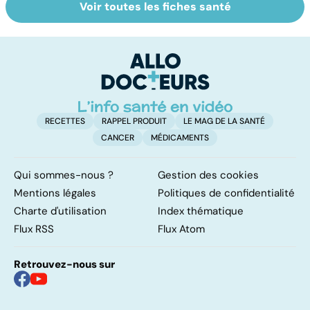
Voir toutes les fiches santé
Comment tenir
BPCO, la
L
ses bonnes
bronchite du
q
résolutions
fumeur
v
a
!
RECETTES
RAPPEL PRODUIT
LE MAG DE LA SANTÉ
CANCER
MÉDICAMENTS
Qui sommes-nous ?
Gestion des cookies
Mentions légales
Politiques de confidentialité
Charte d'utilisation
Index thématique
Flux RSS
Flux Atom
Retrouvez-nous sur