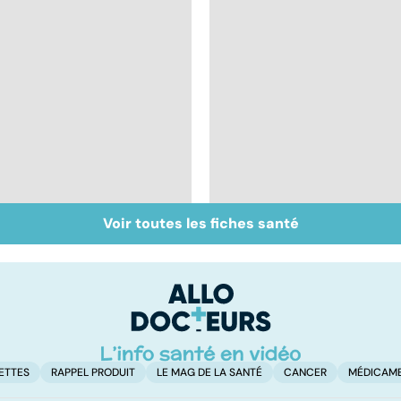
Voir toutes les fiches santé
Faire du sport à
Don de gamètes : le
domicile, c'est facile !
pour et le contre
d'une levée de
l'anonymat
ETTES
RAPPEL PRODUIT
LE MAG DE LA SANTÉ
CANCER
MÉDICAM