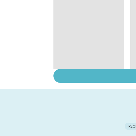
Les vertus secrètes
des épices
REC