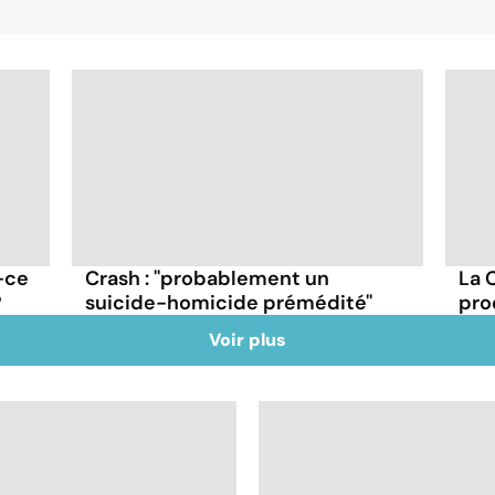
-ce
Crash : ''probablement un
La 
?
suicide-homicide prémédité''
pro
Voir plus