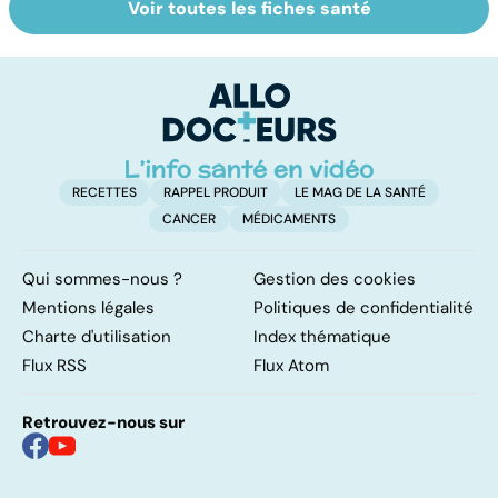
Voir toutes les fiches santé
Faire du sport à
Don de gamètes :
M
domicile, c'est
le pour et le
pr
facile !
contre d'une
av
levée de
l'anonymat
RECETTES
RAPPEL PRODUIT
LE MAG DE LA SANTÉ
CANCER
MÉDICAMENTS
Qui sommes-nous ?
Gestion des cookies
Mentions légales
Politiques de confidentialité
Charte d'utilisation
Index thématique
Flux RSS
Flux Atom
Retrouvez-nous sur