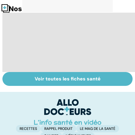
Nos fiches santé
Voir toutes les fiches santé
Tout savoir sur
Acidité, brûlures,
Le
nos excréments
crampes... quand
l'
l'estomac fait
c
mal
in
RECETTES
RAPPEL PRODUIT
LE MAG DE LA SANTÉ