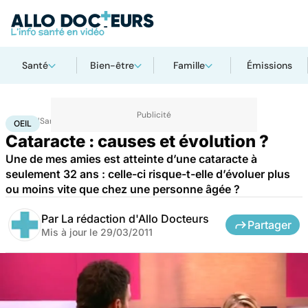
Santé
Bien-être
Famille
Émissions
Accueil
Santé
Maladies
Oeil
OEIL
Cataracte : causes et évolution ?
Une de mes amies est atteinte d’une cataracte à
seulement 32 ans : celle-ci risque-t-elle d’évoluer plus
ou moins vite que chez une personne âgée ?
Par
La rédaction d'Allo Docteurs
Partager
Mis à jour le
29/03/2011