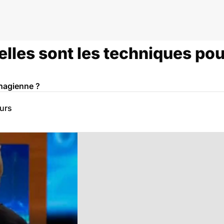
hage
elles sont les techniques p
hagienne ?
eurs