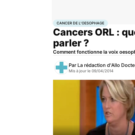
Accueil
Santé
Maladies
Cancer
Cancer de l'oesop
CANCER DE L'OESOPHAGE
Cancers ORL : qu
parler ?
Comment fonctionne la voix oesop
Par
La rédaction d'Allo Doct
Mis à jour le
09/04/2014