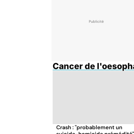
Cancer de l'oesop
Crash : ''probablement un
suicide-homicide prémédité''