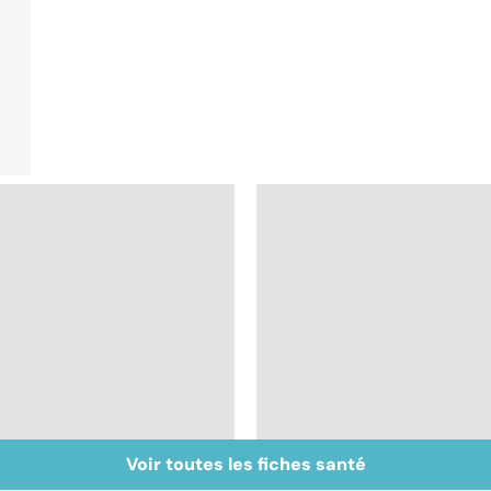
Voir toutes les fiches santé
Don de gamètes : le
Médecine de