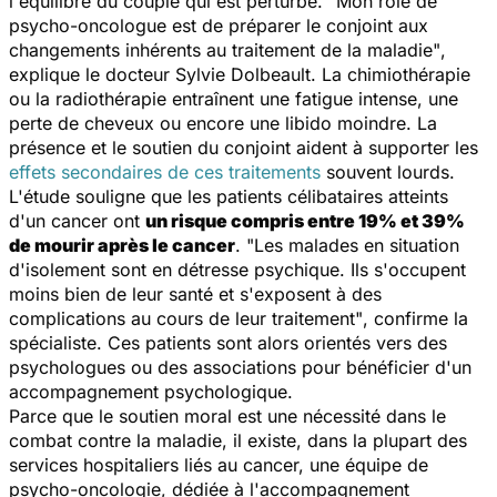
l'équilibre du couple qui est perturbé.
"Mon rôle de
psycho-oncologue est de préparer le conjoint aux
changements inhérents au traitement de la maladie"
,
explique le docteur Sylvie Dolbeault. La chimiothérapie
ou la radiothérapie entraînent une fatigue intense, une
perte de cheveux ou encore une libido moindre. La
présence et le soutien du conjoint aident à supporter les
effets secondaires de ces traitements
souvent lourds.
L'étude souligne que les patients célibataires atteints
d'un cancer ont
un risque compris entre 19% et 39%
de mourir après le cancer
.
"Les malades en situation
d'isolement sont en détresse psychique. Ils s'occupent
moins bien de leur santé et s'exposent à des
complications au cours de leur traitement"
, confirme la
spécialiste. Ces patients sont alors orientés vers des
psychologues ou des associations pour bénéficier d'un
accompagnement psychologique.
Parce que le soutien moral est une nécessité dans le
combat contre la maladie, il existe, dans la plupart des
services hospitaliers liés au cancer, une équipe de
psycho-oncologie, dédiée à l'accompagnement