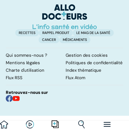
facile !
contre d'une
av
levée de
l'anonymat
RECETTES
RAPPEL PRODUIT
LE MAG DE LA SANTÉ
CANCER
MÉDICAMENTS
Qui sommes-nous ?
Gestion des cookies
Mentions légales
Politiques de confidentialité
Charte d'utilisation
Index thématique
Flux RSS
Flux Atom
Retrouvez-nous sur