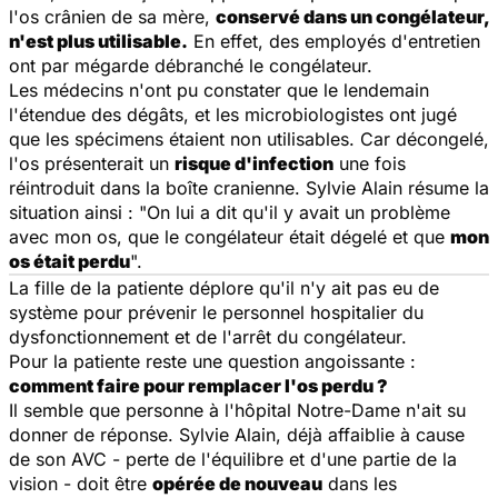
l'os crânien de sa mère,
conservé dans un congélateur,
n'est plus utilisable.
En effet, des employés d'entretien
ont par mégarde débranché le congélateur.
Les médecins n'ont pu constater que le lendemain
l'étendue des dégâts, et les microbiologistes ont jugé
que les spécimens étaient non utilisables. Car décongelé,
l'os présenterait un
risque d'infection
une fois
réintroduit dans la boîte cranienne. Sylvie Alain résume la
situation ainsi : "On lui a dit qu'il y avait un problème
avec mon os, que le congélateur était dégelé et que
mon
os était perdu
".
La fille de la patiente déplore qu'il n'y ait pas eu de
système pour prévenir le personnel hospitalier du
dysfonctionnement et de l'arrêt du congélateur.
Pour la patiente reste une question angoissante :
comment faire pour remplacer l'os perdu ?
Il semble que personne à l'hôpital Notre-Dame n'ait su
donner de réponse. Sylvie Alain, déjà affaiblie à cause
de son AVC - perte de l'équilibre et d'une partie de la
vision - doit être
opérée de nouveau
dans les