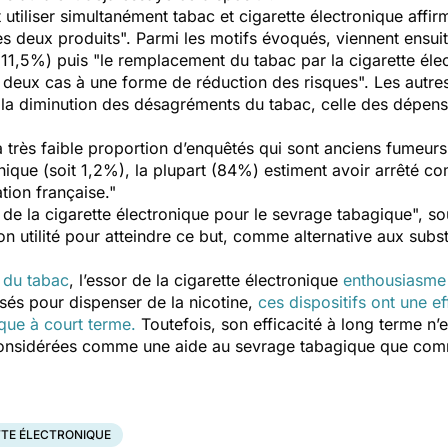
 utiliser simultanément tabac et cigarette électronique affirm
s deux produits". Parmi les motifs évoqués, viennent ensui
11,5%) puis "le remplacement du tabac par la cigarette éle
 deux cas à une forme de réduction des risques". Les autres 
la diminution des désagréments du tabac, celle des dépense
 très faible proportion d’enquêtés qui sont anciens fumeur
onique (soit 1,2%), la plupart (84%) estiment avoir arrêté 
tion française."
e de la cigarette électronique pour le sevrage tabagique", s
n utilité pour atteindre ce but, comme alternative aux substi
.
 du tabac
, l’essor de la cigarette électronique
enthousiasme
lisés pour dispenser de la nicotine,
ces dispositifs ont une e
que à court terme.
Toutefois, son efficacité à long terme n’e
 considérées comme une aide au sevrage tabagique que co
TTE ÉLECTRONIQUE