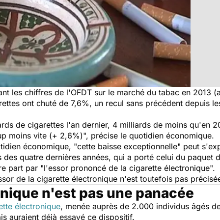
yant les chiffres de l'OFDT sur le marché du tabac en 2013 
arettes ont chuté de 7,6%, un recul sans précédent depuis l
ards de cigarettes l'an dernier, 4 milliards de moins qu'en 
p moins vite (+ 2,6%)", précise le quotidien économique.
tidien économique, "cette baisse exceptionnelle" peut s'expl
 des quatre dernières années, qui a porté celui du paquet d
re part par "l'essor prononcé de la
cigarette
électronique".
ssor de la cigarette électronique n'est toutefois pas précisé
ronique n'est pas une panacée
ette électronique
, menée auprès de 2.000 individus âgés de 
is auraient déjà essayé ce dispositif.