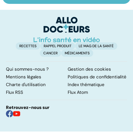
ses bonnes
qui fonctionnent
po
résolutions
vraiment pour
la
arrêter de fumer
!
RECETTES
RAPPEL PRODUIT
LE MAG DE LA SANTÉ
CANCER
MÉDICAMENTS
Qui sommes-nous ?
Gestion des cookies
Mentions légales
Politiques de confidentialité
Charte d'utilisation
Index thématique
Flux RSS
Flux Atom
Retrouvez-nous sur