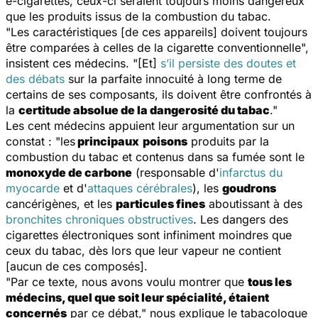
e-cigarettes, ceux-ci seraient toujours moins dangereux
que les produits issus de la combustion du tabac.
"Les caractéristiques [de ces appareils] doivent toujours
être comparées à celles de la cigarette conventionnelle",
insistent ces médecins. "[Et]
s’il persiste des doutes et
des débats
sur la parfaite innocuité à long terme de
certains de ses composants, ils doivent être confrontés à
la
certitude absolue de la dangerosité du tabac
."
Les cent médecins appuient leur argumentation sur un
constat : "les
principaux
poisons
produits par la
combustion du tabac et contenus dans sa fumée sont le
monoxyde de carbone
(responsable d'
infarctus du
myocarde
et d'
attaques cérébrales
), les
goudrons
cancérigènes, et les
particules fines
aboutissant à des
bronchites chroniques obstructives
. Les dangers des
cigarettes électroniques sont infiniment moindres que
ceux du tabac, dès lors que leur vapeur ne contient
[aucun de ces composés].
"Par ce texte, nous avons voulu montrer que
tous les
médecins, quel que soit leur spécialité, étaient
concernés
par ce débat," nous explique le tabacologue