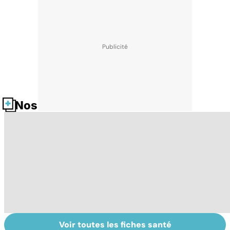
Nos fiches santé
Voir toutes les fiches santé
Comment tenir
Les méthodes
Le