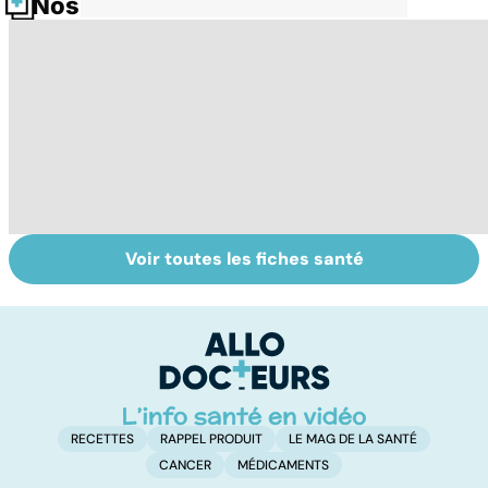
Nos fiches santé
Voir toutes les fiches santé
Comment tenir
BPCO, la
L
ses bonnes
bronchite du
q
résolutions
fumeur
v
a
!
RECETTES
RAPPEL PRODUIT
LE MAG DE LA SANTÉ
CANCER
MÉDICAMENTS