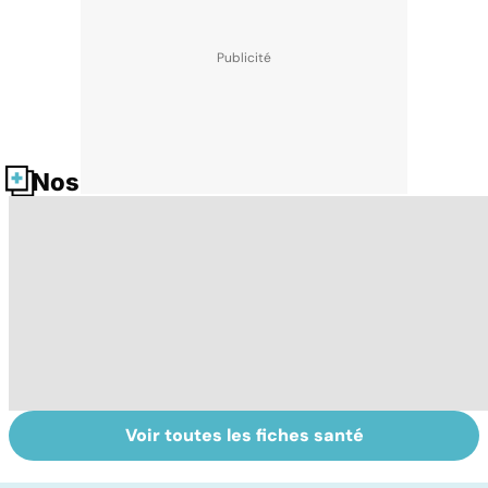
Nos fiches santé
Voir toutes les fiches santé
La
Myopathie de
To
drépanocytose,
Duchenne : la
c