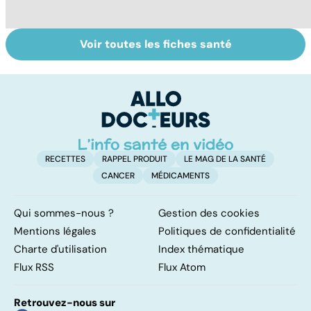
Voir toutes les fiches santé
Le magnésium,
Intestin irritable :
Al
un oligo-élément
le régime
pé
vital
FODMAP, une
solution ?
RECETTES
RAPPEL PRODUIT
LE MAG DE LA SANTÉ
CANCER
MÉDICAMENTS
Qui sommes-nous ?
Gestion des cookies
Mentions légales
Politiques de confidentialité
Charte d'utilisation
Index thématique
Flux RSS
Flux Atom
Retrouvez-nous sur