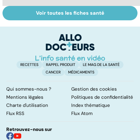
Voir toutes les fiches santé
Tout savoir sur
Tout savoir sur
To
les infections
les maux du froid
vi
pulmonaires
RECETTES
RAPPEL PRODUIT
LE MAG DE LA SANTÉ
CANCER
MÉDICAMENTS
Qui sommes-nous ?
Gestion des cookies
Mentions légales
Politiques de confidentialité
Charte d'utilisation
Index thématique
Flux RSS
Flux Atom
Retrouvez-nous sur