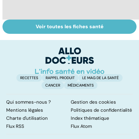
Voir toutes les fiches santé
Tout savoir sur
Tout savoir sur
To
les infections
les maux du froid
vi
pulmonaires
RECETTES
RAPPEL PRODUIT
LE MAG DE LA SANTÉ
CANCER
MÉDICAMENTS
Qui sommes-nous ?
Gestion des cookies
Mentions légales
Politiques de confidentialité
Charte d'utilisation
Index thématique
Flux RSS
Flux Atom