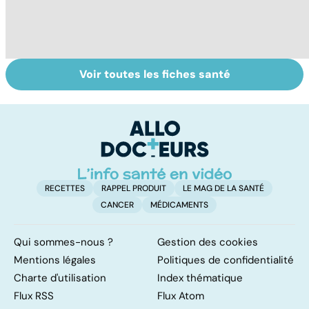
Voir toutes les fiches santé
Tout savoir sur
Donner son corps
To
les infections
à la science
le
pulmonaires
RECETTES
RAPPEL PRODUIT
LE MAG DE LA SANTÉ
CANCER
MÉDICAMENTS
Qui sommes-nous ?
Gestion des cookies
Mentions légales
Politiques de confidentialité
Charte d'utilisation
Index thématique
Flux RSS
Flux Atom