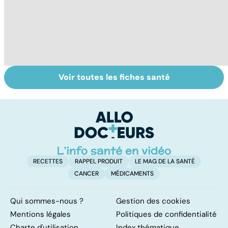
Voir toutes les fiches santé
Narcolepsie : des
Troubles de la
M
crises de
vue : et si c'était
H
sommeil
un glaucome ?
a
involontaires
n
i
RECETTES
RAPPEL PRODUIT
LE MAG DE LA SANTÉ
CANCER
MÉDICAMENTS
Qui sommes-nous ?
Gestion des cookies
Mentions légales
Politiques de confidentialité
Charte d'utilisation
Index thématique