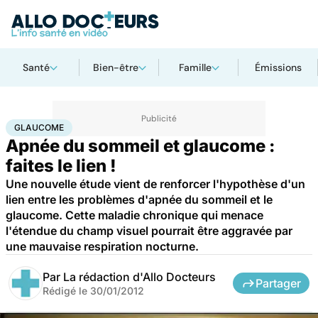
Santé
Bien-être
Famille
Émissions
Accueil
Santé
Maladies
Maladies neurologiques
Glaucome
GLAUCOME
Apnée du sommeil et glaucome :
faites le lien !
Une nouvelle étude vient de renforcer l'hypothèse d'un
lien entre les problèmes d'apnée du sommeil et le
glaucome. Cette maladie chronique qui menace
l'étendue du champ visuel pourrait être aggravée par
une mauvaise respiration nocturne.
Par
La rédaction d'Allo Docteurs
Partager
Rédigé le
30/01/2012