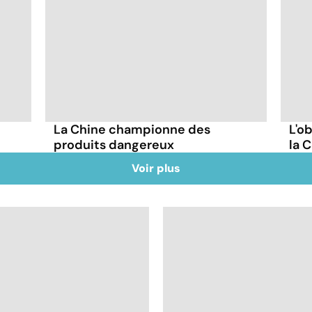
La Chine championne des
L'o
produits dangereux
la 
Voir plus