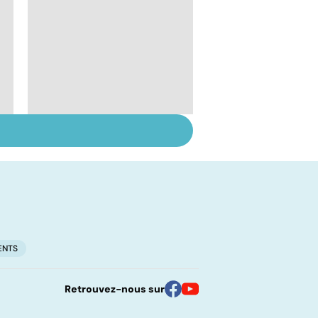
Troubles de
l'ovulation : de la
stimulation à la
maturation
ENTS
Retrouvez-nous sur