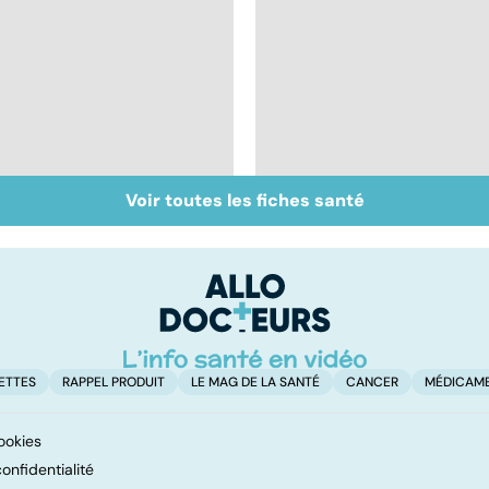
Voir toutes les fiches santé
Don de gamètes : le
Médecine de
pour et le contre
proximité : quel
d'une levée de
avenir ?
l'anonymat
ETTES
RAPPEL PRODUIT
LE MAG DE LA SANTÉ
CANCER
MÉDICAM
ookies
onfidentialité