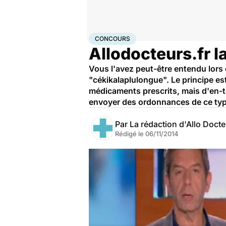
Accueil
Santé
Concours
CONCOURS
Allodocteurs.fr l
Vous l'avez peut-être entendu lors 
"cékikalaplulongue". Le principe est
médicaments prescrits, mais d'en-tê
envoyer des ordonnances de ce type a
Par
La rédaction d'Allo Doct
Rédigé le
06/11/2014