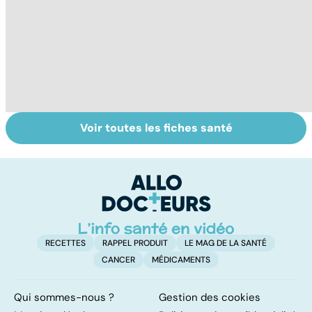
Voir toutes les fiches santé
Faire du sport à
Don de gamètes :
M
domicile, c'est
le pour et le
pr
facile !
contre d'une
av
levée de
l'anonymat
RECETTES
RAPPEL PRODUIT
LE MAG DE LA SANTÉ
CANCER
MÉDICAMENTS
Qui sommes-nous ?
Gestion des cookies