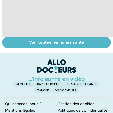
Voir toutes les fiches santé
Faire du sport à
Don de gamètes :
M
domicile, c'est
le pour et le
pr
facile !
contre d'une
av
levée de
l'anonymat
RECETTES
RAPPEL PRODUIT
LE MAG DE LA SANTÉ
CANCER
MÉDICAMENTS
Qui sommes-nous ?
Gestion des cookies
Mentions légales
Politiques de confidentialité