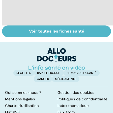
Voir toutes les fiches santé
Post-partum : un
Placenta : un
To
bouleversement
organe
le
après la
éphémère
p
naissance
RECETTES
RAPPEL PRODUIT
LE MAG DE LA SANTÉ
CANCER
MÉDICAMENTS
Qui sommes-nous ?
Gestion des cookies
Mentions légales
Politiques de confidentialité
Charte d'utilisation
Index thématique
Flux RSS
Flux Atom