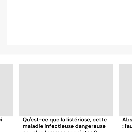
i
Abs
Qu'est-ce que la listériose, cette
: fa
maladie infectieuse dangereuse