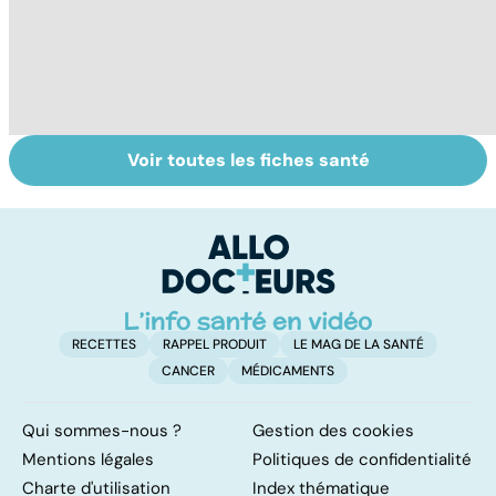
Voir toutes les fiches santé
Faire du sport à
Don de gamètes :
M
domicile, c'est
le pour et le
pr
facile !
contre d'une
av
levée de
l'anonymat
RECETTES
RAPPEL PRODUIT
LE MAG DE LA SANTÉ
CANCER
MÉDICAMENTS
Qui sommes-nous ?
Gestion des cookies
Mentions légales
Politiques de confidentialité
Charte d'utilisation
Index thématique