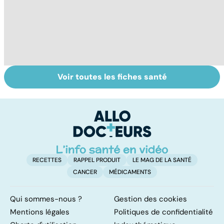
Voir toutes les fiches santé
Faire du sport à
Don de gamètes :
M
domicile, c'est
le pour et le
pr
facile !
contre d'une
av
levée de
l'anonymat
RECETTES
RAPPEL PRODUIT
LE MAG DE LA SANTÉ
CANCER
MÉDICAMENTS
Qui sommes-nous ?
Gestion des cookies
Mentions légales
Politiques de confidentialité