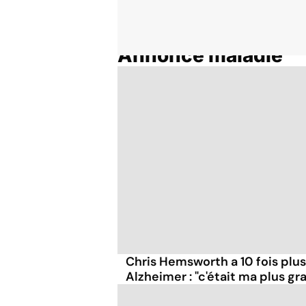
Annonce maladie
Accueil
Thématiques
Chris Hemsworth a 10 fois plus
Alzheimer : "c'était ma plus g